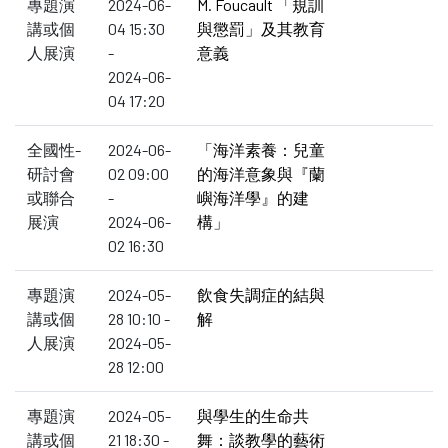
專題演
2024-06-
M. Foucault 「規訓
講或個
04 15:30
與懲罰」及其教育
人展演
-
意義
2024-06-
04 17:20
全國性-
2024-06-
「海洋素養：兒童
研討會
02 09:00
的海洋意象與『蘭
或聯合
-
嶼海洋學』的建
展演
2024-06-
構」
02 16:30
專題演
2024-05-
飲食失調症的結與
講或個
28 10:10 -
解
人展演
2024-05-
28 12:00
專題演
2024-05-
與學生的生命共
講或個
21 18:30 -
舞：談教學的藝術