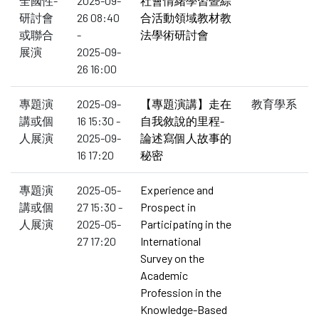
全國性-
2025-09-
社會情緒學習暨綜
研討會
26 08:40
合活動領域教材教
或聯合
-
法學術研討會
展演
2025-09-
26 16:00
專題演
2025-09-
【專題演講】走在
教育學系
講或個
16 15:30 -
自我敘說的里程-
人展演
2025-09-
論述寫個人故事的
16 17:20
秘密
專題演
2025-05-
Experience and
講或個
27 15:30 -
Prospect in
人展演
2025-05-
Participating in the
27 17:20
International
Survey on the
Academic
Profession in the
Knowledge-Based