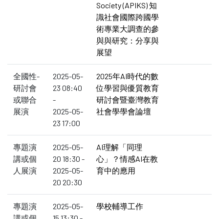
Society (APIKS) 知
識社會國際跨國學
術專業大調查的參
與與研究：分享與
展望
全國性-
2025-05-
2025年AI時代的數
研討會
23 08:40
位學習與優質教育
或聯合
-
研討會暨臺灣教育
展演
2025-05-
社會學學會論壇
23 17:00
專題演
2025-05-
AI理解「同理
講或個
20 18:30 -
心」？情感AI在教
人展演
2025-05-
育中的應用
20 20:30
專題演
2025-05-
學校輔導工作
講或個
15 13:30 -