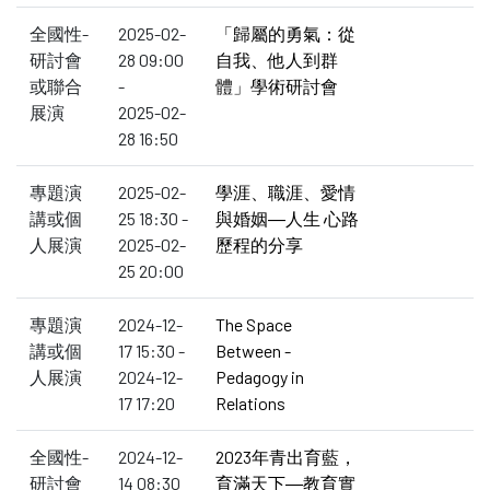
全國性-
2025-02-
「歸屬的勇氣：從
研討會
28 09:00
自我、他人到群
或聯合
-
體」學術研討會
展演
2025-02-
28 16:50
專題演
2025-02-
學涯、職涯、愛情
講或個
25 18:30 -
與婚姻―人生 心路
人展演
2025-02-
歷程的分享
25 20:00
專題演
2024-12-
The Space
講或個
17 15:30 -
Between -
人展演
2024-12-
Pedagogy in
17 17:20
Relations
全國性-
2024-12-
2023年青出育藍，
研討會
14 08:30
育滿天下―教育實