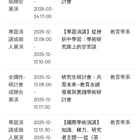
或聯合
-
討會
展演
2026-03-
24 17:00
專題演
2025-12-
【專題演講】從挫
教育學系
講或個
13 09:00
折中學習：學術研
人展演
-
究路上的甘苦談
2025-12-
13 10:00
全國性-
2025-12-
研究生研討會：共
教育學系
研討會
13 08:00
育未來—教育永續
或聯合
-
發展與實踐學術研
展演
2025-12-
討會
13 17:00
專題演
2025-12-
【國際學術演講】
教育學系
講或個
12 13:30 -
知識、權力、研究
人展演
2025-12-
者主體——從《茶