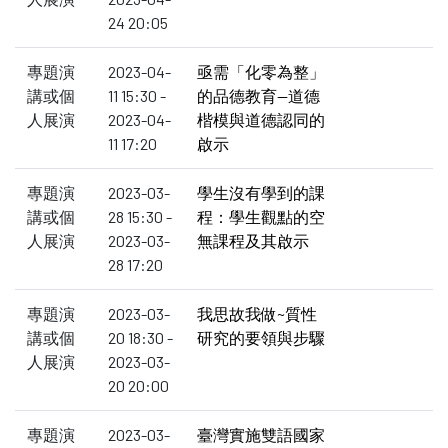
24 20:05
專題演
2023-04-
亟需「化零為整」
講或個
11 15:30 -
的品德教育—道德
人展演
2023-04-
楷模與道德認同的
11 17:20
啟示
專題演
2023-03-
學生沒有學到的課
講或個
28 15:30 -
程：學生觀點的空
人展演
2023-03-
無課程及其啟示
28 17:20
專題演
2023-03-
我思故我做~質性
講或個
20 18:30 -
研究的要領與步驟
人展演
2023-03-
20 20:00
專題演
2023-03-
臺灣實施雙語國家