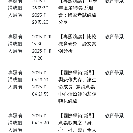
專題演
2025-11-
【專題演講】114學
教育學系
講或個
28 13:30 -
年度第1學期系週
人展演
2025-11-
會：國家考試經驗
28 15:20
分享
專題演
2025-11-11
【專題演講】比較
教育學系
講或個
15:30 -
教育研究：論文案
人展演
2025-11-11
例分析
17:20
專題演
2025-11-
【國際學術演講】
教育學系
講或個
04 19:10 -
與悲傷共存、讓生
人展演
2025-11-
命成長—兼談意義
04 21:55
中心治療師的悲傷
轉化經驗
專題演
2025-11-
【國際學術演講】
教育學系
講或個
04 15:30
意義取向之『身、
人展演
-
心、社、靈』全人