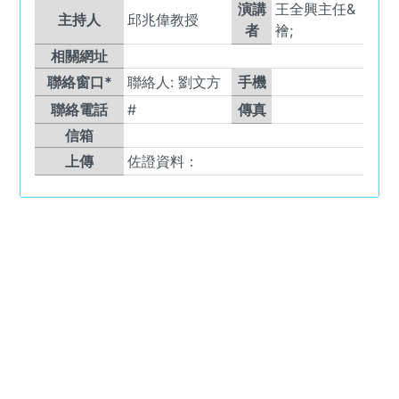
演講
王全興主任&
主持人
邱兆偉教授
者
襘;
相關網址
聯絡窗口*
聯絡人:
劉文方
手機
聯絡電話
#
傳真
信箱
上傳
佐證資料：