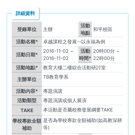
詳細資料
活動
登錄單位
主辦
和平校區
地點
活動名稱*
卓越課程之發展--以永福為例
2016-11-02
~
活動
20
時
00
分 ~
活動日期*
2016-11-02
時間*
22
時
00
分
活動地點*
教育大樓二樓綜合活動研討室
TB
教育學系
主辦單位
活動內容*
專題演講
活動類型
專題演講或個人展演
本活動是否屬校務發展綱要TAKE
TAKE
是否為學校專款全額補助(如高教深耕
學校專款全額
等)
補助