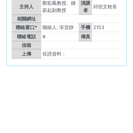
鄭彩鳳教授、鍾
演講
主持人
邱侶文校長
蔚起副教授
者
相關網址
聯絡窗口*
聯絡人:
宋宜靜
手機
2153
聯絡電話
#
傳真
信箱
上傳
佐證資料：