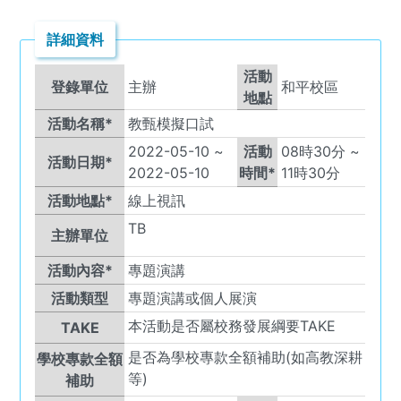
詳細資料
活動
登錄單位
主辦
和平校區
地點
活動名稱*
教甄模擬口試
2022-05-10
~
活動
08
時
30
分 ~
活動日期*
2022-05-10
時間*
11
時
30
分
活動地點*
線上視訊
TB
主辦單位
活動內容*
專題演講
活動類型
專題演講或個人展演
本活動是否屬校務發展綱要TAKE
TAKE
是否為學校專款全額補助(如高教深耕
學校專款全額
等)
補助