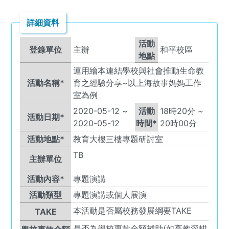
詳細資料
活動
登錄單位
主辦
和平校區
地點
運用繪本連結學校與社會推動生命教
活動名稱*
育之經驗分享~以上海故事媽媽工作
室為例
2020-05-12
~
活動
18
時
20
分 ~
活動日期*
2020-05-12
時間*
20
時
00
分
活動地點*
教育大樓三樓專題研討室
TB
主辦單位
活動內容*
專題演講
活動類型
專題演講或個人展演
本活動是否屬校務發展綱要TAKE
TAKE
是否為學校專款全額補助(如高教深耕