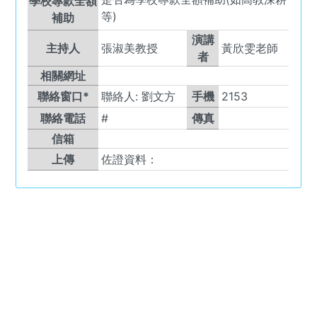
學校專款全額
等)
補助
演講
主持人
張淑美教授
黃欣雯老師
者
相關網址
聯絡窗口*
聯絡人:
劉文方
手機
2153
聯絡電話
#
傳真
信箱
上傳
佐證資料：