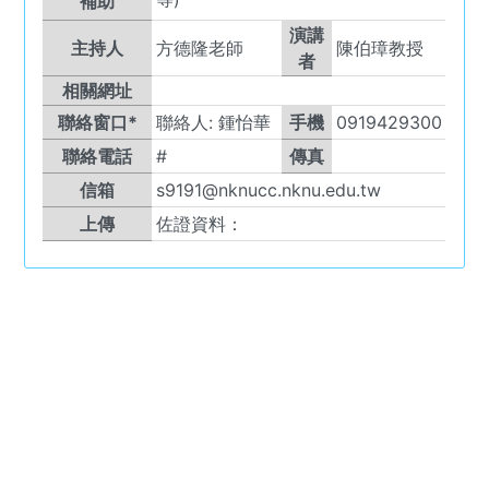
補助
演講
主持人
方德隆老師
陳伯璋教授
者
相關網址
聯絡窗口*
聯絡人:
鍾怡華
手機
0919429300
聯絡電話
#
傳真
信箱
s9191@nknucc.nknu.edu.tw
上傳
佐證資料：