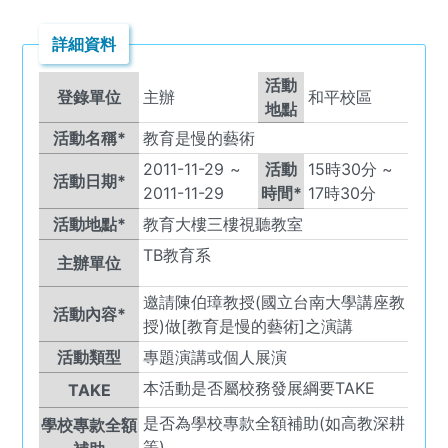
詳細資料
活動
登錄單位
主辦
和平校區
地點
活動名稱*
教育是慢的藝術
2011-11-29
~
活動
15
時
30
分 ~
活動日期*
2011-11-29
時間*
17
時
30
分
活動地點*
教育大樓三樓視聽教室
TB
教育系
主辦單位
邀請陳伯璋教授(國立台南大學講座教
活動內容*
授)做[教育是慢的藝術]之演講
活動類型
專題演講或個人展演
本活動是否屬校務發展綱要TAKE
TAKE
是否為學校專款全額補助(如高教深耕
學校專款全額
等)