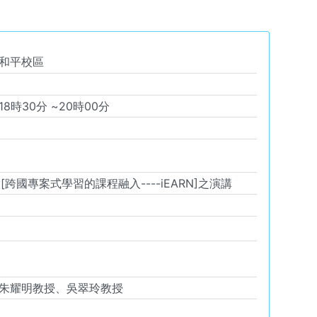
和平校區
18
時
30
分 ~
20
時
00
分
國專案式學習的課程融入----iEARN]之演講
朱耀明教授、吳翠玲教授