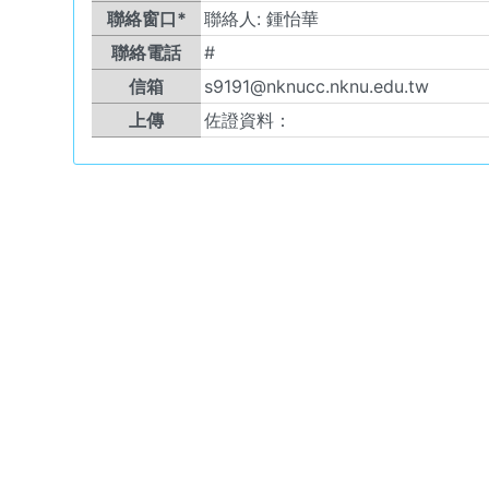
聯絡窗口*
聯絡人:
鍾怡華
聯絡電話
#
信箱
s9191@nknucc.nknu.edu.tw
上傳
佐證資料：