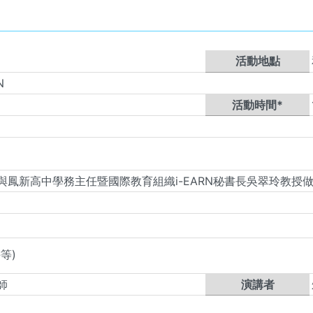
活動地點
N
活動時間*
新高中學務主任暨國際教育組織i-EARN秘書長吳翠玲教授做[跨
等)
師
演講者