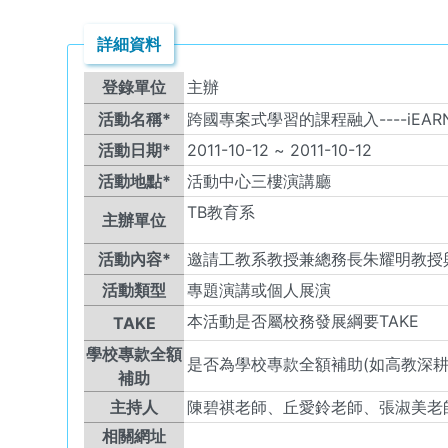
詳細資料
登錄單位
主辦
活動名稱*
跨國專案式學習的課程融入----iEAR
活動日期*
2011-10-12
~
2011-10-12
活動地點*
活動中心三樓演講廳
TB
教育系
主辦單位
活動內容*
邀請工教系教授兼總務長朱耀明教授與鳳
活動類型
專題演講或個人展演
本活動是否屬校務發展綱要TAKE
TAKE
學校專款全額
是否為學校專款全額補助(如高教深耕
補助
主持人
陳碧祺老師、丘愛鈴老師、張淑美老
相關網址