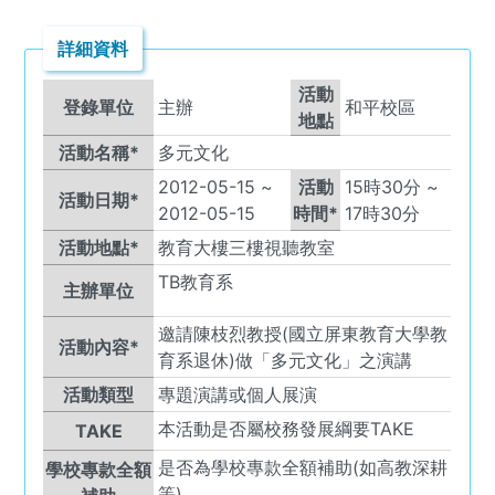
詳細資料
活動
登錄單位
主辦
和平校區
地點
活動名稱*
多元文化
2012-05-15
~
活動
15
時
30
分 ~
活動日期*
2012-05-15
時間*
17
時
30
分
活動地點*
教育大樓三樓視聽教室
TB
教育系
主辦單位
邀請陳枝烈教授(國立屏東教育大學教
活動內容*
育系退休)做「多元文化」之演講
活動類型
專題演講或個人展演
本活動是否屬校務發展綱要TAKE
TAKE
是否為學校專款全額補助(如高教深耕
學校專款全額
等)