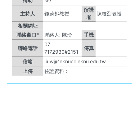
補助
演講
主持人
鍾蔚起教授
陳枝烈教授
者
相關網址
聯絡窗口*
聯絡人:
陳玲
手機
07
聯絡電話
傳真
7172930#2151
信箱
liuwj@nknucc.nknu.edu.tw
上傳
佐證資料：