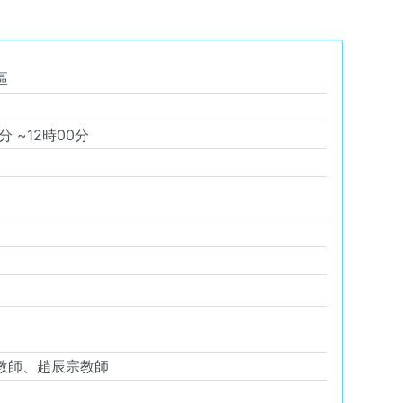
區
分 ~
12
時
00
分
教師、趙辰宗教師