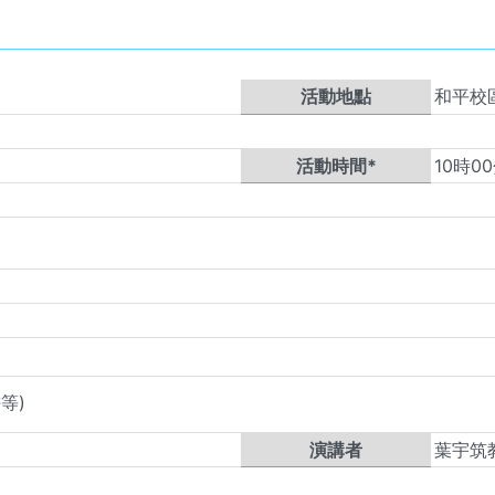
活動地點
和平校
活動時間*
10
時
00
等)
演講者
葉宇筑