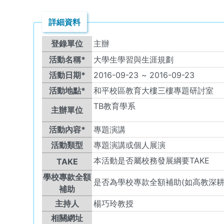
詳細資料
登錄單位
主辦
活動名稱*
大學生學習與生涯規劃
活動日期*
2016-09-23
~
2016-09-23
活動地點*
和平校區教育大樓三樓專題研討室
TB
教育學系
主辦單位
活動內容*
專題演講
活動類型
專題演講或個人展演
本活動是否屬校務發展綱要TAKE
TAKE
學校專款全額
是否為學校專款全額補助(如高教深耕
補助
主持人
楊巧玲教授
相關網址