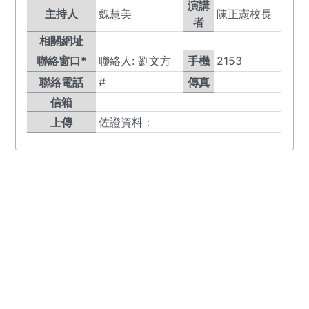
演講
主持人
魏慧美
陳正憲校長
者
相關網址
聯絡窗口*
聯絡人:
劉文方
手機
2153
聯絡電話
#
傳真
信箱
上傳
佐證資料：