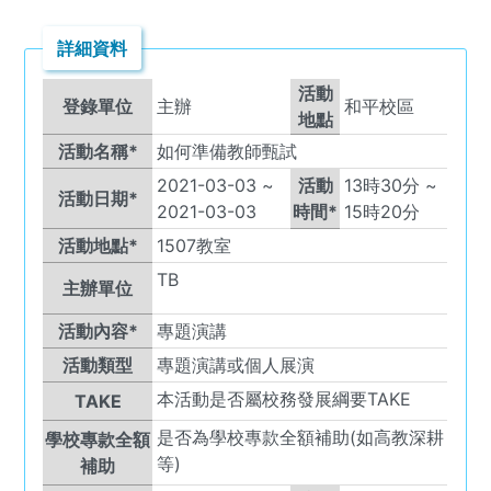
詳細資料
活動
登錄單位
主辦
和平校區
地點
活動名稱*
如何準備教師甄試
2021-03-03
~
活動
13
時
30
分 ~
活動日期*
2021-03-03
時間*
15
時
20
分
活動地點*
1507教室
TB
主辦單位
活動內容*
專題演講
活動類型
專題演講或個人展演
本活動是否屬校務發展綱要TAKE
TAKE
是否為學校專款全額補助(如高教深耕
學校專款全額
等)
補助