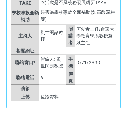
本活動是否屬校務發展綱要TAKE
TAKE
是否為學校專款全額補助(如高教深耕
學校專款全額
等)
補助
演
何俊青主任/台東大
劉世閔副教
主持人
講
學教育學系教授兼
授
者
系主任
相關網址
聯絡人:
劉
手
聯絡窗口*
077172930
世閔副教授
機
傳
聯絡電話
#
真
信箱
上傳
佐證資料：