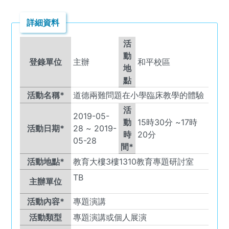
詳細資料
活
動
登錄單位
主辦
和平校區
地
點
活動名稱*
道德兩難問題在小學臨床教學的體驗
活
2019-05-
動
15
時
30
分 ~
17
時
活動日期*
28
~
2019-
時
20
分
05-28
間*
活動地點*
教育大樓3樓1310教育專題研討室
TB
主辦單位
活動內容*
專題演講
活動類型
專題演講或個人展演