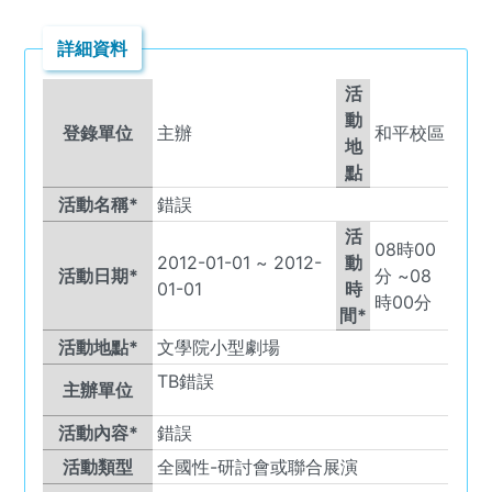
詳細資料
活
動
登錄單位
主辦
和平校區
地
點
活動名稱*
錯誤
活
08
時
00
2012-01-01
~
2012-
動
活動日期*
分 ~
08
01-01
時
時
00
分
間*
活動地點*
文學院小型劇場
TB
錯誤
主辦單位
活動內容*
錯誤
活動類型
全國性-研討會或聯合展演