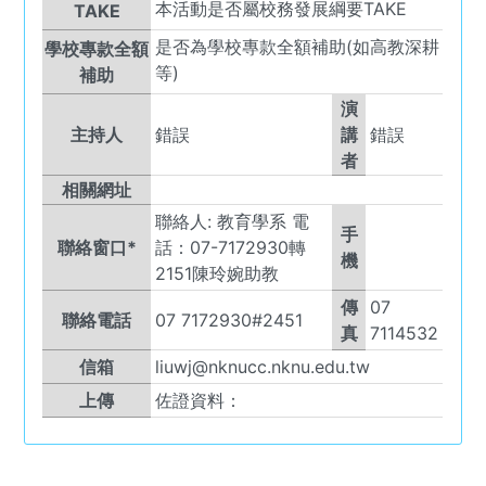
本活動是否屬校務發展綱要TAKE
TAKE
是否為學校專款全額補助(如高教深耕
學校專款全額
等)
補助
演
主持人
錯誤
講
錯誤
者
相關網址
聯絡人:
教育學系 電
手
聯絡窗口*
話：07-7172930轉
機
2151陳玲婉助教
傳
07
聯絡電話
07 7172930#2451
真
7114532
信箱
liuwj@nknucc.nknu.edu.tw
上傳
佐證資料：