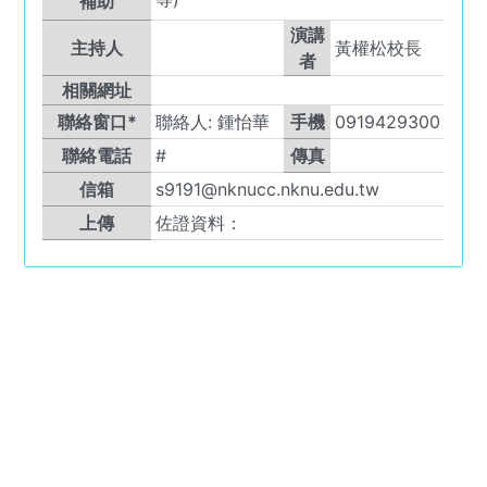
補助
演講
主持人
黃權松校長
者
相關網址
聯絡窗口*
聯絡人:
鍾怡華
手機
0919429300
聯絡電話
#
傳真
信箱
s9191@nknucc.nknu.edu.tw
上傳
佐證資料：