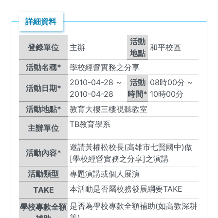
詳細資料
活動
登錄單位
主辦
和平校區
地點
活動名稱*
學校經營實務之分享
2010-04-28
~
活動
08
時
00
分 ~
活動日期*
2010-04-28
時間*
10
時
00
分
活動地點*
教育大樓三樓視聽教室
TB
教育學系
主辦單位
邀請黃權松校長(高雄市七賢國中)做
活動內容*
[學校經營實務之分享]之演講
活動類型
專題演講或個人展演
本活動是否屬校務發展綱要TAKE
TAKE
是否為學校專款全額補助(如高教深耕
學校專款全額
等)