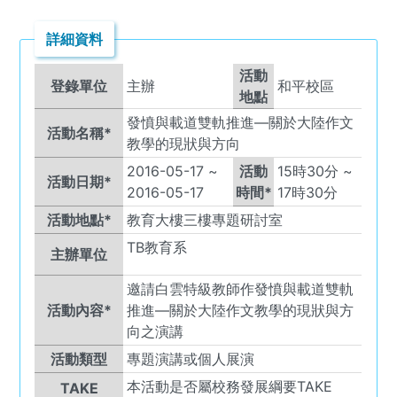
詳細資料
活動
登錄單位
主辦
和平校區
地點
發憤與載道雙軌推進—關於大陸作文
活動名稱*
教學的現狀與方向
2016-05-17
~
活動
15
時
30
分 ~
活動日期*
2016-05-17
時間*
17
時
30
分
活動地點*
教育大樓三樓專題研討室
TB
教育系
主辦單位
邀請白雲特級教師作發憤與載道雙軌
活動內容*
推進—關於大陸作文教學的現狀與方
向之演講
活動類型
專題演講或個人展演
本活動是否屬校務發展綱要TAKE
TAKE