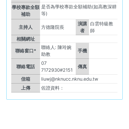
是否為學校專款全額補助(如高教深耕
學校專款全額
等)
補助
演講
白雲特級教
主持人
方德隆院長
者
師
相關網址
聯絡人:
陳玲婉
聯絡窗口*
手機
助教
07
聯絡電話
傳真
7172930#2151
信箱
liuwj@nknucc.nknu.edu.tw
上傳
佐證資料：