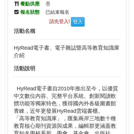
餐點供應
否
報名狀態
已結束報名
請先登入!
登入
活動名稱
HyRead電子書、電子雜誌暨高等教育知識庫
介紹
活動說明
  HyRead電子書自2010年推出至今，以優質
中文數位內容、完整平台系統、創新閱讀軟
體功能等獨家特色，獲得國內外各級圖書館
青睞，近年更發展HyRead雲端書櫃。
「高等教育知識庫」，匯集兩岸三地數十種
教育核心期刊資源與成果，編輯群更涵蓋教
育知名學校系所、學會、基金會、出版社