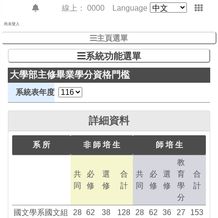
線上：
0000
Language
尚未登入
主頁選單
系統功能選單
大學部主修畢業學分資格門檻
系統表年度
詳細資料
系 所
非 師 培 生
師 培 生
教
共
必
選
合
共
必
選
育
合
同
修
修
計
同
修
修
學
計
分
國文學系國文組
28
62
38
128
28
62
36
27
153