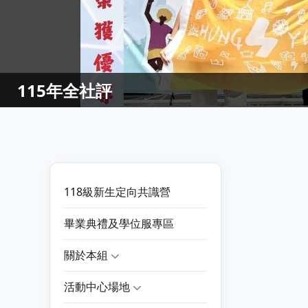
115年全社評
118級新生定向共識營
畢業典禮及學位服專區
關於本組
活動中心場地