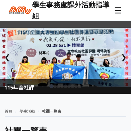
學生事務處課外活動指導
☰
組
❮
❯
115年全社評
首頁
學生活動
社團一覽表
社團一覽表