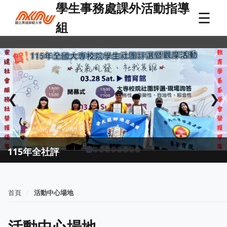
學生事務處課外活動指導
☰
組
❮
❯
115年全社評
首頁
活動中心場地
活動中心場地