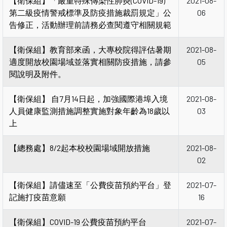
【衛保組】「嚴重特殊傳染性肺炎(COVID-19)
2021-08-
第二級疫情警戒標準及防疫措施裁罰規定」公
06
告修正，活動辦理前請務必查閱遵守相關規範
【衛保組】教育部來函，大專校院得評估暑期
2021-08-
適度開放校園場域並落實相關防疫措施，請參
05
閱說明及附件。
【衛保組】 自7月14日起，加強國際港埠入境
2021-08-
人員健康監測措施調整實施對象年齡為18歲以
03
上
【總務處】8/2起本校校園場域開放措施
2021-08-
02
【衛保組】請儘速至「公費疫苗預約平台」登
2021-07-
記施打疫苗意願
16
【衛保組】COVID-19 公費疫苗預約平台
2021-07-