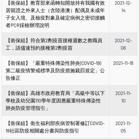
【衛保組】教育部來函轉知開放持有我國有效
2021-12-
居留證之外來人士（含陸港澳）配偶及未成年
14
子女入境、及檢疫對象及確定病例之密切接觸
者PCR採檢辦理說明
【衛保組】符合第2劑疫苗接種週數之教職員
2021-12-
工，請儘速預約接種第2劑疫苗
06
【衛保組】「嚴重特殊傳染性肺炎(COVID-19)
2021-11-18
第二級疫情警戒標準及防疫措施裁罰規定」公
告修正
【衛保組】高雄市政府教育局「高級中等以下
2021-11-
學校及幼兒園110學年度因應嚴重特殊傳染性
10
肺炎防疫管理指引」
【衛保組】衛生福利部疾病管制署修訂COVID-
2021-11-
19社區防疫相關處分書與防疫指引
05