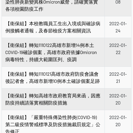
染性肺炎新變異株Omicron威脅，請確實落實
08
各項校園防疫工作
【衛保組】本校教職員工生出入境或與確診病
2022-01-
例接觸者通報，及春節檢疫方案相關資訊
24
【衛保組】轉知1110122高雄市新增14例本土
2022-01-
COVID-19確診個案，高雄市政府依據Omicron
22
病毒特性，持續大範圍匡列、疫調
【衛保組】轉知1110121高雄市政府防疫會議會
2022-01-
後記者會，高雄市新增10例本土確診個案足跡
21
【衛保組】轉知高雄市政府教育局來函，因應
2022-01-
防疫持續請落實相關防疫措施
20
【衛保組】「嚴重特殊傳染性肺炎(COVID-19)
2022-01-
第二級疫情警戒標準及防疫措施裁罰規定」公
20
告修正