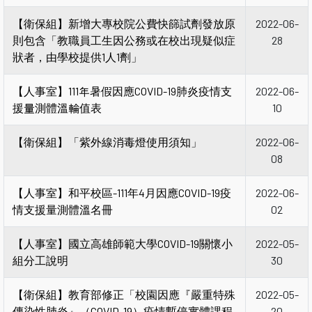
【衛保組】新增大專校院公費快篩試劑發放原
2022-06-
則包含「教職員工生因公務或在校出現疑似症
28
狀者，由學校提供1人1劑」
【人事室】111年暑假因應COVID-19肺炎疫情支
2022-06-
援量測體溫輪值表
10
【衛保組】「紫外線消毒燈使用須知」
2022-06-
08
【人事室】和平校區-111年4月因應COVID-19疫
2022-06-
情支援量測體溫名冊
02
【人事室】國立高雄師範大學COVID-19關懷小
2022-05-
組分工說明
30
【衛保組】教育部修正「校園因應『嚴重特殊
2022-05-
傳染性肺炎』（COVID-19）疫情暫停實體課程
20