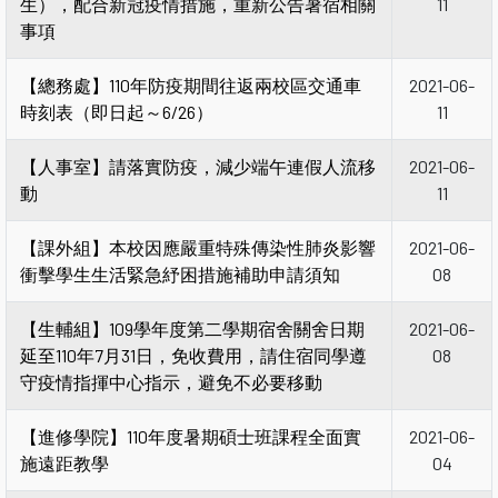
生），配合新冠疫情措施，重新公告暑宿相關
11
事項
【總務處】110年防疫期間往返兩校區交通車
2021-06-
時刻表（即日起～6/26）
11
【人事室】請落實防疫，減少端午連假人流移
2021-06-
動
11
【課外組】本校因應嚴重特殊傳染性肺炎影響
2021-06-
衝擊學生生活緊急紓困措施補助申請須知
08
【生輔組】109學年度第二學期宿舍關舍日期
2021-06-
延至110年7月31日，免收費用，請住宿同學遵
08
守疫情指揮中心指示，避免不必要移動
【進修學院】110年度暑期碩士班課程全面實
2021-06-
施遠距教學
04