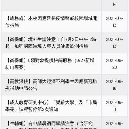
14
【總務處】本校因應延長疫情警戒校園場域開
2021-07-
放措施
13
【衛保組】境外生請注意！自7月2日中午12時
2021-07-
起，加強國際港埠入境人員健康監測措施
13
【衛保組】6類對象提供快篩服務（6/27新增
2021-06-
枋山專案）
28
【高教深耕】高師大經濟不利學生因應新冠肺
2021-06-
炎補助申請公告
16
【成人教育研究中心】「樂齡大學」及「市民
2021-06-
學苑」課程暫停第2次通知
11
【生輔組】有申請暑宿同學請注意（含研究
2021-06-