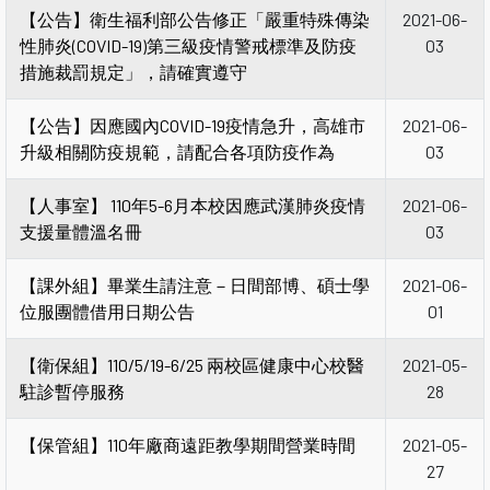
【公告】衛生福利部公告修正「嚴重特殊傳染
2021-06-
性肺炎(COVID-19)第三級疫情警戒標準及防疫
03
措施裁罰規定」，請確實遵守
【公告】因應國內COVID-19疫情急升，高雄市
2021-06-
升級相關防疫規範，請配合各項防疫作為
03
【人事室】 110年5-6月本校因應武漢肺炎疫情
2021-06-
支援量體溫名冊
03
【課外組】畢業生請注意－日間部博、碩士學
2021-06-
位服團體借用日期公告
01
【衛保組】110/5/19-6/25 兩校區健康中心校醫
2021-05-
駐診暫停服務
28
【保管組】110年廠商遠距教學期間營業時間
2021-05-
27