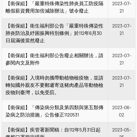
【衛保組】「嚴重特殊傳染性肺炎員工防疫隔
2023-07-
離假薪資費用加倍減除辦法」號令廢止
21
【衛保組】衛生福利部公告「嚴重特殊傳染性
2023-07-
肺炎防治及紓困振興特別條例」於112年6月30
21
日屆滿後當然廢止
【衛保組】衛生福利部公告廢止相關辦法，請
2023-07-
參閱內文及附件
21
【衛保組】入境時勿攜帶動植物檢疫物，並請
2023-07-
轉知國外親友不要郵遞寄送豬肉產品等動物檢
21
疫物到臺灣，以免受罰。
【衛保組】「傳染病分類及第四類與第五類傳
2023-06-
染病之防治措施」公告修正1120531
02
【衛保組】疾管署新聞稿：自112年5月31日起
2023-05-
佩戴口罩指定場所
25