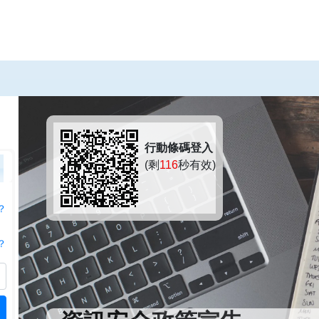
行動條碼登入
(剩
115
秒有效)
？
？