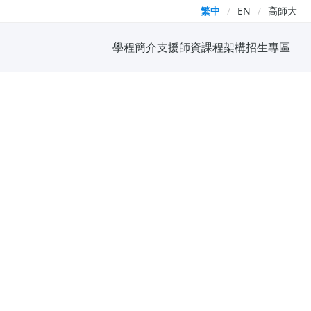
繁中
/
EN
/
高師大
學程簡介
支援師資
課程架構
招生專區