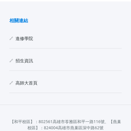
相關連結
進修學院
招生資訊
高師大首頁
【和平校區】：802561高雄市苓雅區和平一路116號、【燕巢
校區】：824004高雄市燕巢區深中路62號