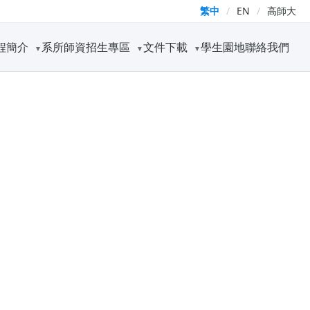
繁中
/
EN
/
高師大
程簡介
系所師資
招生專區
文件下載
學生園地
聯絡我們
▼
▼
▼