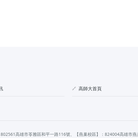
訊
高師大首頁
802561高雄市苓雅區和平一路116號、【燕巢校區】：824004高雄市燕