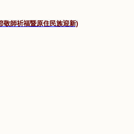
節敬師祈福暨原住民
族迎新)