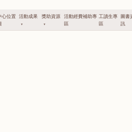
中心位置
活動成果
獎助資源
活動經費補助專
工讀生專
圖書
圖
區
區
訊
▼
▼