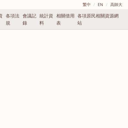
繁中
/
EN
/
高師大
資
各項法
會議記
統計資
相關借用
各項原民相關資源網
規
錄
料
表
站