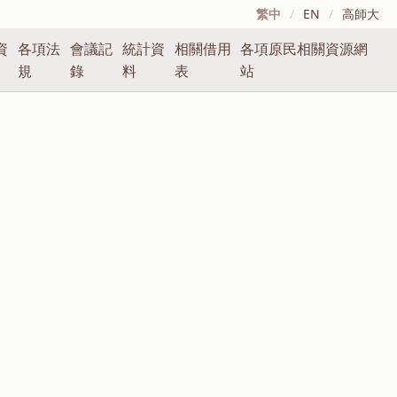
繁中
/
EN
/
高師大
資
各項法
會議記
統計資
相關借用
各項原民相關資源網
規
錄
料
表
站