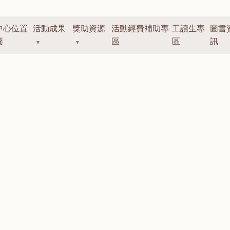
中心位置
活動成果
獎助資源
活動經費補助專
工讀生專
圖書
圖
區
區
訊
▼
▼