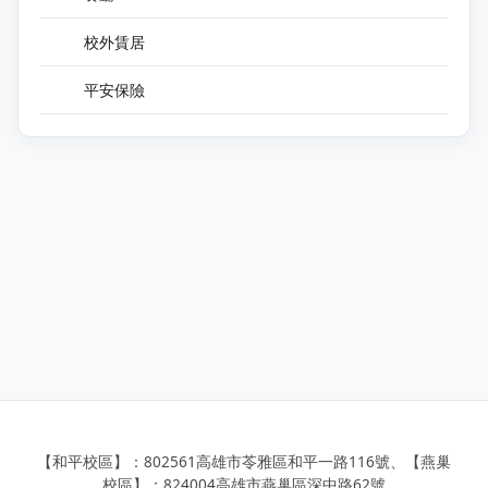
校外賃居
平安保險
【和平校區】：802561高雄市苓雅區和平一路116號、【燕巢
校區】：824004高雄市燕巢區深中路62號