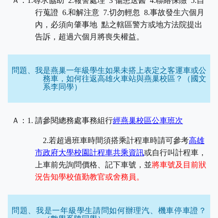
Ａ：
1.
尋求協助
2.
報警處理
3
傷患送醫
4.
聯絡保險
5.
自
行蒐證
6.
和解注意
7.
切勿輕忽
8.
事故發生六個月
內，必須向肇事地
點之轄區警方或地方法院提出
告訴，超過六個月將喪失權益。
問題、我是燕巢一年級學生如果未搭上表定之客運車或公
務車，如何往返高雄火車站與燕巢校區？（國文
系李同學）
Ａ：
1.
請參閱總務處事務組行
經燕巢校區公車班次
2.
若超過班車時間須搭乘計程車時請可參考
高雄
市政府大學校園計程車共乘資訊
或自行叫計程車，
上車前先詢問價格、記下車號，並
將車號及目前狀
況告知學校值勤教官或舍務員。
問題、我是一年級學生請問如何辦理汽、機車停車證？