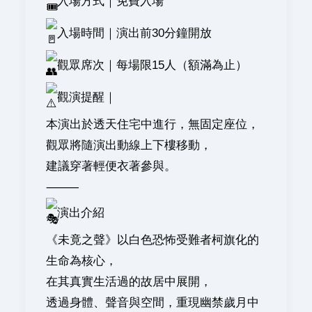
入場方式｜免費入場
入場時間｜演出前30分鐘開放
觀眾席次｜每場限15人（額滿為止）
觀演提醒｜
本演出於透天住宅中進行，無固定座位，
觀眾將隨演出動線上下樓移動，
建議穿著輕便衣著參與。
⸻
演出介紹
《未竟之聲》以白色恐怖受難者柯旗化的
生命為核心，
在其真實生活過的故居中展開，
透過身體、聲音與空間，重現幽禁歲月中