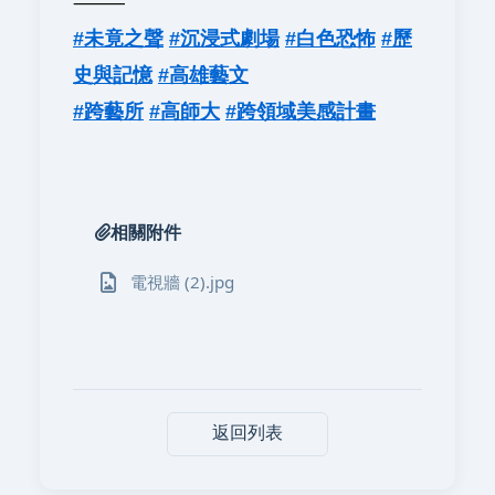
⸻
#未竟之聲
#沉浸式劇場
#白色恐怖
#歷
史與記憶
#高雄藝文
#跨藝所
#高師大
#跨領域美感計畫
相關附件
電視牆 (2).jpg