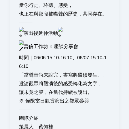
當你行走、聆聽、感受，
也正在與那段被噤聲的歷史，共同存在。
⸻
演出後延伸活動
書信工作坊 × 座談分享會
時間｜06/06 15:10-16:10、06/07 15:10-1
6:10
「當聲音尚未說完，書寫將繼續發生。」
邀請觀眾將觀演後的感受轉化為文字，
讓未竟之聲，在當代持續被說出。
※ 僅限當日觀賞演出之觀眾參與
⸻
團隊介紹
策展人｜蔡佩桂