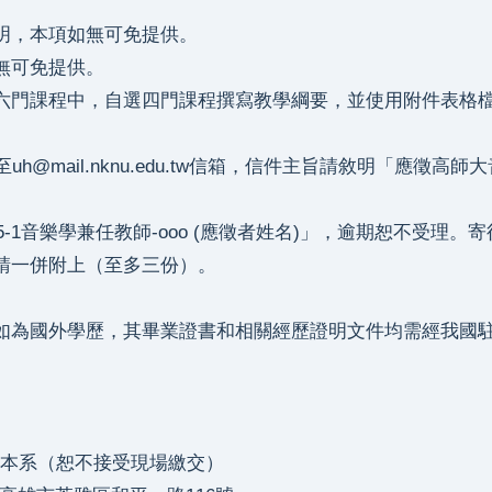
明，本項如無可免提供。
無可免提供。
門課程中，自選四門課程撰寫教學綱要，並使用附件表格檔
l.nknu.edu.tw信箱，信件主旨請敘明「應徵高師大音樂
樂學兼任教師-ooo (應徵者姓名)」，逾期恕不受理。
請一併附上（至多三份）。
為國外學歷，其畢業證書和相關經歷證明文件均需經我國駐
寄達本系（恕不接受現場繳交）