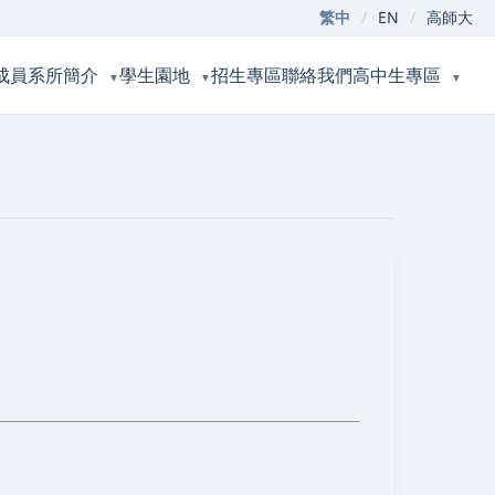
繁中
/
EN
/
高師大
成員
系所簡介
學生園地
招生專區
聯絡我們
高中生專區
▼
▼
▼