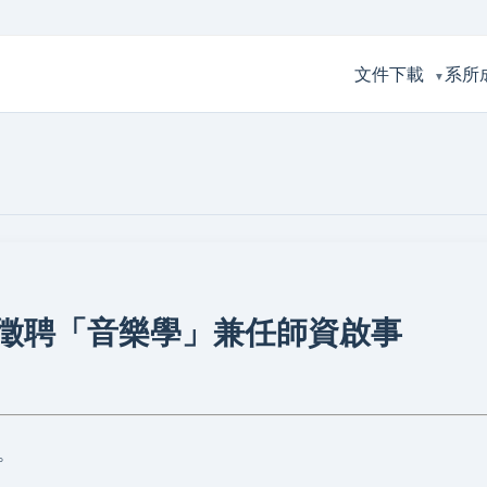
文件下載
系所
▼
徵聘「音樂學」兼任師資啟事
。