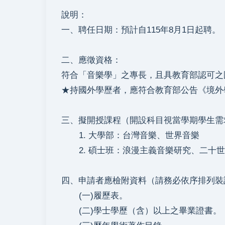
說明：
一、聘任日期：預計自115年8月1日起聘。
二、
應徵資格：
符合「音樂學」之專長，且具教育部認可之
★持國外學歷者，應符合教育部公告《境外
三、擬開授課程（開設科目視當學期學生需
1. 大學部：台灣音樂、
世界音樂
2. 碩士班：浪漫主義音樂研究、
二十世
四、申請者應檢附資料（請務必依序排列裝
(一)履歷表。
(二)學士學歷（含）以上之畢業證書。