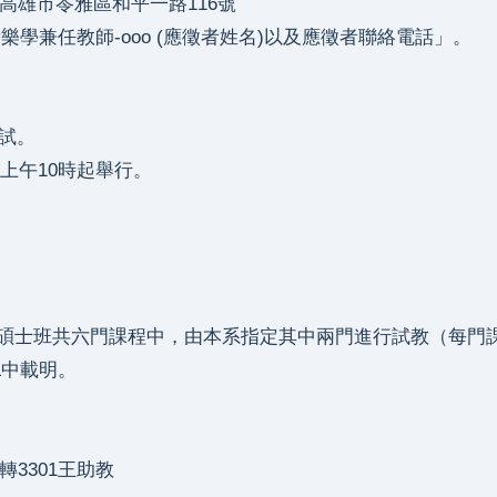
)高雄市苓雅區和平一路116號
樂學兼任教師-ooo (應徵者姓名)以及應徵者聯絡電話」。
複試。
)上午10時起舉行。
班共六門課程中，由本系指定其中兩門進行試教（每門課程各
L中載明。
轉3301王助教