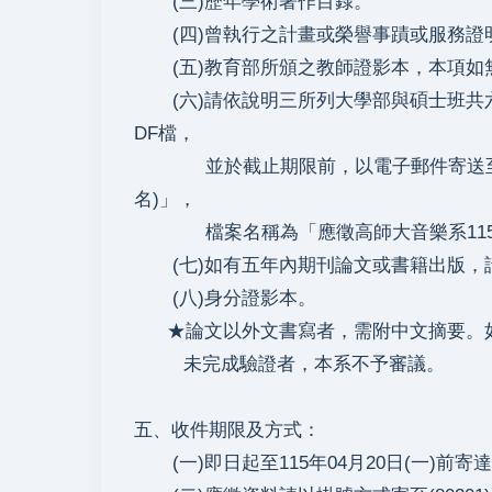
(三)歷年學術著作目錄。
(四)曾執行之計畫或榮譽事蹟或服務證
(五)教育部所頒之教師證影本，本項如
(六)請依說明三所列大學部與碩士班共六
DF檔，
並於截止期限前，以電子郵件寄送至uh@mai
名)」，
檔案名稱為「應徵高師大音樂系115-1音
(七)如有五年內期刊論文或書籍出版，
(八)身分證影本。
★論文以外文書寫者，需附中文摘要。如
未完成驗證者，本系不予審議。
五、收件期限及方式：
(一)即日起至115年04月20日(一)前