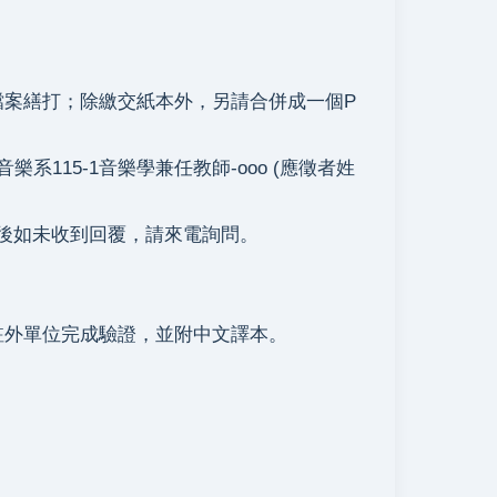
案繕打；除繳交紙本外，另請合併成一個P
系115-1音樂學兼任教師-ooo (應徵者姓
寄後如未收到回覆，請來電詢問。
外單位完成驗證，並附中文譯本。