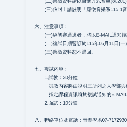
(二)應徵資料請以掛號方式寄至(80201
(三)信封上請註明「應徵音樂系115-1音
六、注意事項：
(一)經初審通過者，將以E-MAIL通知
(二)複試日期暫訂於115年05月11日(一
(三)應徵資料恕不退回。
七、複試內容：
1.試教：30分鐘
試教內容將由說明三所列之大學部與碩士
指定課程資訊將於複試通知的E-MAI
2.面試：10分鐘
八、聯絡單位及電話：音樂學系07-7172930