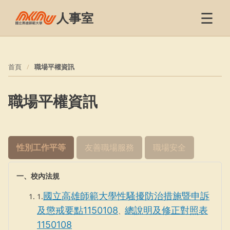
☰
人事室
首頁
職場平權資訊
職場平權資訊
性別工作平等
友善職場服務
職場安全
一、校內法規
國立高雄師範大學性騷擾防治措施暨申訴
1.
及懲戒要點1150108
總說明及修正對照表
、
1150108