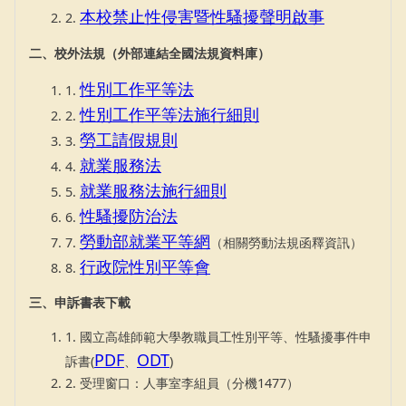
本校禁止性侵害暨性騷擾聲明啟事
2.
二、校外法規（外部連結全國法規資料庫）
性別工作平等法
1.
性別工作平等法施行細則
2.
勞工請假規則
3.
就業服務法
4.
就業服務法施行細則
5.
性騷擾防治法
6.
勞動部就業平等網
7.
（相關勞動法規函釋資訊）
行政院性別平等會
8.
三、申訴書表下載
1. 國立高雄師範大學教職員工性別平等、性騷擾事件申
PDF
ODT
訴書(
、
)
2. 受理窗口：人事室李組員（分機1477）