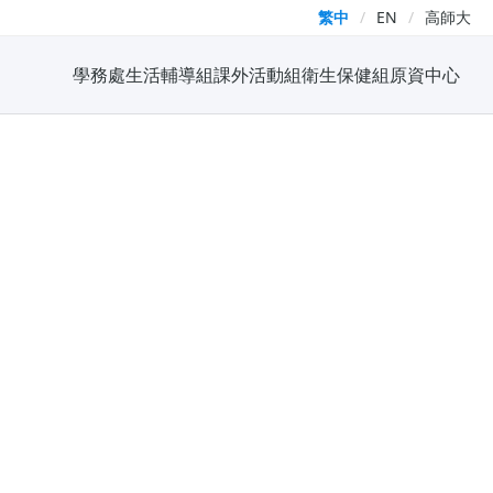
繁中
/
EN
/
高師大
學務處
生活輔導組
課外活動組
衛生保健組
原資中心