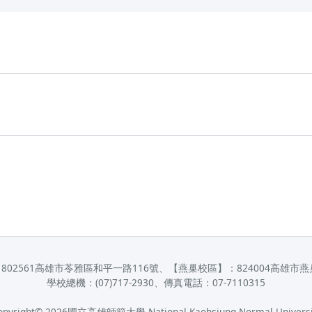
802561高雄市苓雅區和平一路116號、【燕巢校區】：824004高雄市燕
學校總機：(07)717-2930、傳真電話：07-7110315
opyright©
2026
國立高雄師範大學 National Kaohsiung Normal Universi