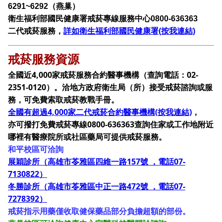
6291~6292（燕巢）
衛生福利部國民健康署戒菸專線服務中心0800-636363
二代戒菸服務，
詳如衛生福利部國民健康署(按我連結)
戒菸服務資源
全國近4,000家戒菸服務合約醫事機構（查詢電話：02-
2351-0120）。洽地方政府衛生局（所）接受戒菸諮詢或服
務，可免費索取戒菸教戰手冊。
全國有超過4,000家二代戒菸合約醫事機構(按我連結)
，
亦可撥打免費戒菸專線0800-636363查詢住家或工作地附近
哪裡有醫療院所或社區藥局可提供戒菸服務。
和平校區可洽詢
展穎診所（高雄市苓雅區四維一路157號 ，電話07-
7130822）
冬勝診所（高雄市苓雅區中正一路472號 ，電話07-
7278392）
戒菸指示用藥僅收取健保藥品部分負擔超額的部份。