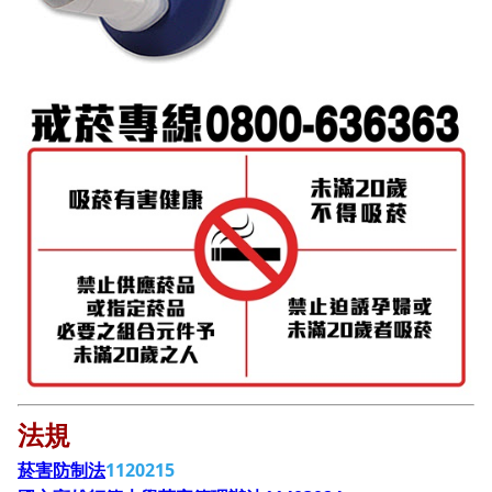
法規
1120215
菸害防制法