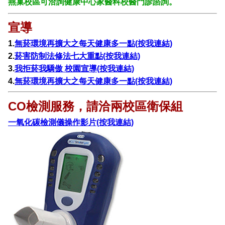
燕巢校區可洽詢健康中
心家醫科校醫門診諮詢。
宣導
1.
無菸環境再擴大之每天健康多一點(按我連結)
2.
菸害防制法修法七大重點(按我連結)
3.
我拒菸我驕傲 校園宣導(按我連結)
4.
無菸環境再擴大之每天健康多一點(按我連結)
CO
檢測服務，請洽兩校區衛保組
一氧化碳檢測儀操作影片(按我連結)