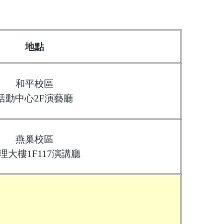
地點
和平校區
活動中心
2F
演藝廳
燕巢校區
理大樓
1F117
演講廳