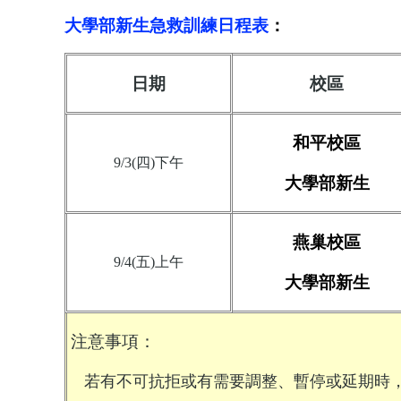
大學部新生急救訓練日程表
：
日期
校區
和平校區
9/3(
四
)
下午
大學部新生
燕巢校區
9/4(
五
)
上午
大學部新生
注意事項：
若有不可抗拒或有需要調整、暫停或延期時