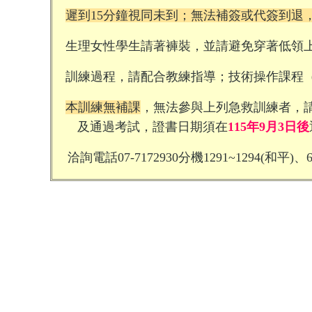
遲到
15
分鐘視同未到；無法補簽或代簽到退
生理女性學生請著褲裝，並請避免穿著低領
訓練過程，請配合教練指導；技術操作課程
本訓練無補課
，無法參與上列急救訓練者，
及通過考試，證書日期須在
115
年
9
月3日後

洽詢電話
07-7172930
分機
1291~1294(
和平
)
、