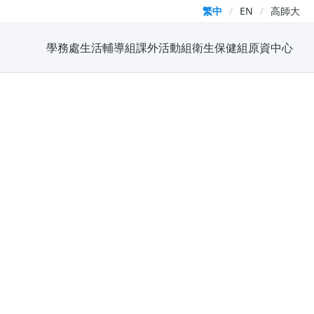
繁中
/
EN
/
高師大
學務處
生活輔導組
課外活動組
衛生保健組
原資中心