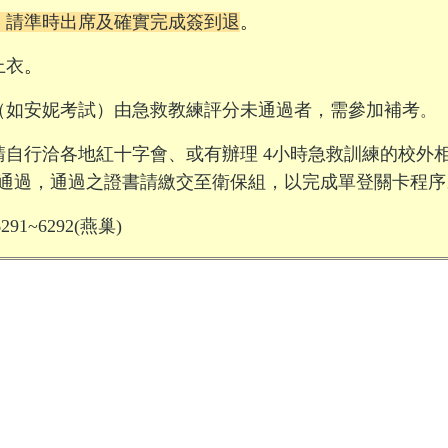
，請準時出席及確實完成簽到退
。
上衣
。
。
（如安妮考試）由急救教練評分未通過者，需參加補考
請自行洽各地紅十字會、或有辦理
4
小時急救訓練的校外
通過，通過之證書請繳交至衛保組，以完成單登關卡程序
6291~6292(
燕巢
)