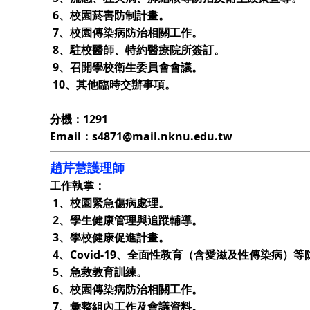
6、校園菸害防制計畫。
7、校園傳染病防治相關工作。
8、駐校醫師、特約醫療院所簽訂。
9、召開學校衛生委員會會議。
10、其他臨時交辦事項。
分機：1291
Email：s4871@mail.nknu.edu.tw
趙芹慧護理師
工作執掌：
1、校園緊急傷病處理。
2、學生健康管理與追蹤輔導。
3、學校健康促進計畫。
4、Covid-19、全面性教育（含愛滋及性傳染病）
5、急救教育訓練。
6、校園傳染病防治相關工作。
7、彙整組內工作及會議資料。