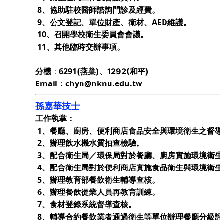
8、協助駐校醫師諮詢門診及經費。
9、公文登記、單位財產、衛材、AED維護。
10、召開學校衛生委員會會議。
11、其他臨時交辦事項。
分機：6291
(燕巢)
、1292
(和平)
Email：chyn@nknu.edu.tw
孫嘉華技士
工作執掌：
1、餐廳、廚房、便利商店食品安全與環境衛生之督
2、辦理飲水機水質抽查檢驗。
3、配合衛生局／環保局對於餐廳、廚房實施環境衛
4、配合衛生局對於便利商店實施食品衛生與環境衛
5、辦理教育部餐飲衛生輔導查核。
6、辦理餐飲從業人員再教育訓練。
7、食材登錄系統督導查核。
8、輔導合約餐飲業者通過衛生等單位辦理餐廳分級