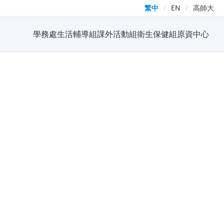
繁中
/
EN
/
高師大
學務處
生活輔導組
課外活動組
衛生保健組
原資中心