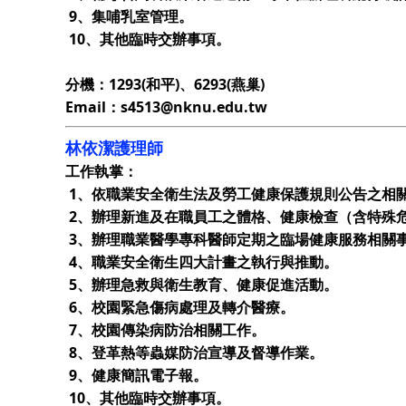
9、集哺乳室管理。
10、其他臨時交辦事項。
分機：1293(和平)、6293(燕巢)
Email：s4513@nknu.edu.tw
林依潔護理師
工作執掌：
1、依職業安全衛生法及勞工健康保護規則公告之相
2、辦理新進及在職員工之體格、健康檢查（含特殊
3、辦理職業醫學專科醫師定期之臨場健康服務相關
4、職業安全衛生四大計畫之執行與推動。
5、辦理急救與衛生教育、健康促進活動。
6、校園緊急傷病處理及轉介醫療。
7、校園傳染病防治相關工作。
8、登革熱等蟲媒防治宣導及督導作業。
9、健康簡訊電子報。
10、其他臨時交辦事項。