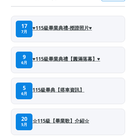
17
♥115級畢業典禮-授證照片♥
7月
9
♥115級畢業典禮【圓滿落幕】♥
6月
5
115級畢典【搭車資訊】
6月
20
☆115級【畢業歌】介紹☆
5月