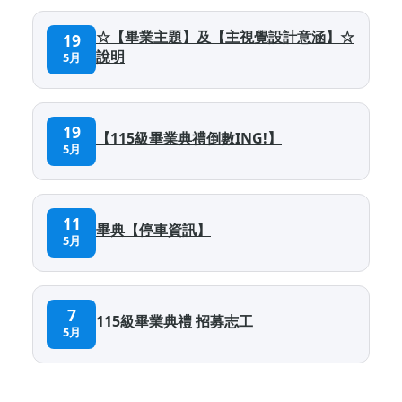
☆【畢業主題】及【主視覺設計意涵】☆
19
說明
5月
19
【115級畢業典禮倒數ING!】
5月
11
畢典【停車資訊】
5月
7
115級畢業典禮 招募志工
5月