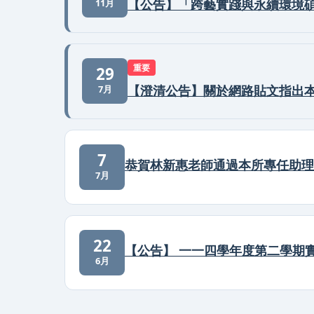
【公告】「跨藝實踐與永續環境
11月
重要
29
【澄清公告】關於網路貼文指出
7月
7
恭賀林新惠老師通過本所專任助理
7月
22
【公告】 一一四學年度第二學期
6月