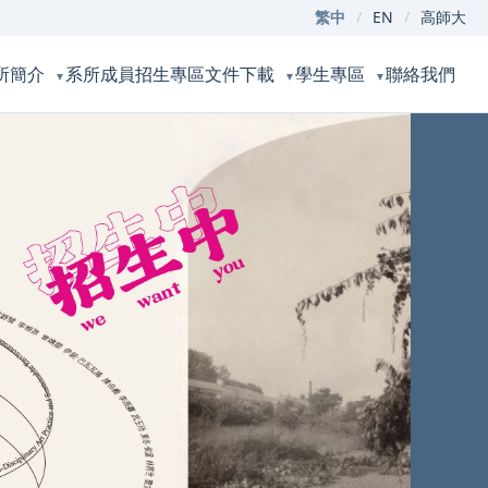
繁中
/
EN
/
高師大
所簡介
系所成員
招生專區
文件下載
學生專區
聯絡我們
▼
▼
▼