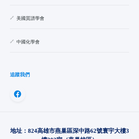
美國質譜學會
中國化學會
追蹤我們
地址：
824
高雄市燕巢區深中路
62
號寰宇大樓
3