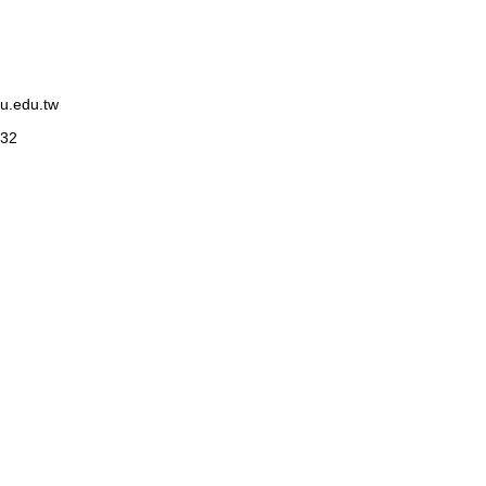
edu.tw
32