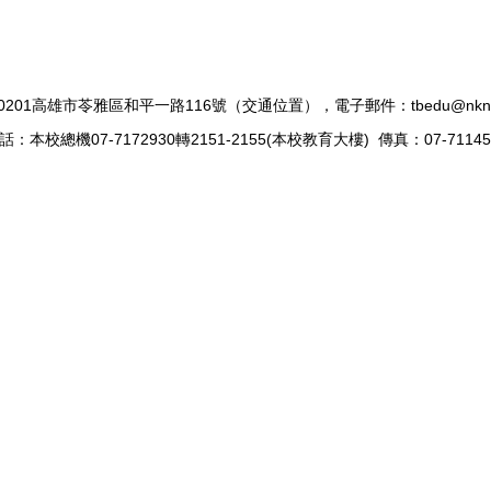
0201高雄市苓雅區和平一路116號（
交通位置
），電子郵件：tbedu@nknu.
話：本校總機07-7172930轉2151-2155(本校教育大樓) 傳真：07-71145