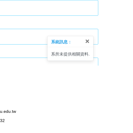
edu.tw
32