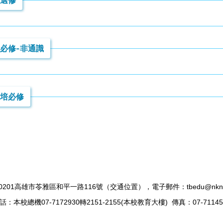
0201高雄市苓雅區和平一路116號（
交通位置
），電子郵件：tbedu@nknu.
話：本校總機07-7172930轉2151-2155(本校教育大樓) 傳真：07-71145