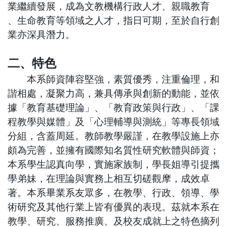
業繼續發展，成為文教機構行政人才、親職教育
、生命教育等領域之人才，指日可期，至於自行創
業亦深具潛力。
二、特色
本系師資陣容堅強，素質優秀，注重倫理，和
諧相處，凝聚力高，兼具傳承與創新的動能，並依
據「教育基礎理論」、「教育政策與行政」、「課
程教學與媒體」及「心理輔導與測統」等專長領域
分組，含蓋周延。教師教學嚴謹，在教學設施上亦
頗為完善，並擁有國際知名質性研究軟體與師資；
本系學生認真向學，實施家族制，學長姐導引提攜
學弟妹，在理論與實務上相互切磋觀摩，成效卓
著。本系畢業系友眾多，在教學、行政、領導、學
術研究及其他行業上皆有優異的表現。茲就本系在
教學、研究、服務推廣、及校友成就上之特色摘列