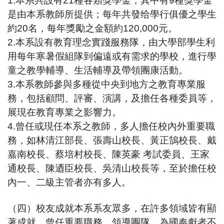
1.本系共設有21種各類獎學金，其中有9種獎學金
是由本系教師所提供；每年共發给學行俱優之學生
約20名，每年獎勵之金額約120,000元。
2.本系設有教育理念實踐服務隊，由大學部學生利
用每年寒暑假組隊到偏遠或有需求的學校，進行學
童之教學輔導、生活輔導及帶領團康活動。
3.本系教師參與多種從中央到地方之教育專業服
務，包括顧問、評審、演講，及擔任各種委員等，
展現在教育專業之影響力。
4.曾任或現任本系之教師，多人擔任校內外重要職
務，如林清江部長、張壽山校長、黃正鵠校長、戴
嘉南校長、蔡培村校長、陳英豪 考試委員、王家
通校長、陳迺臣校長、吳清山校長等，至於擔任校
內一、二級主管者亦有多人。
（四）校友成就本系系友眾多，在許多領域皆有顯
著成就，曾任重要職務，領導團隊，為國奉獻者不