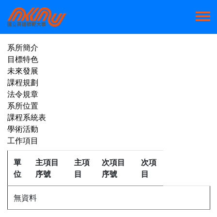
系所簡介
目標特色
未來發展
課程規劃
法令規章
系所位置
課程系統表
學術活動
工作項目
單
主項目
主項
次項目
次項
位
序號
目
序號
目
無資料