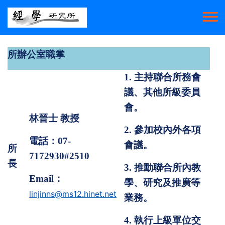
所辦公室職掌
1.
主持聯合所務會
議、其他所級委員
會。
林晉士
教授
2.
參加校內外各項
電話：
07-
會議。
所
7172930#2510
長
3.
推動聯合所內教
Email
：
學、研究及推廣等
linjinns@ms12.hinet.net
業務。
4.
執行上級單位交