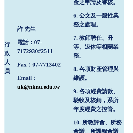
金之申請及審核。
6.
公文及一般性業
務之處理。
許
先生
7.
教師聘任、升
電話：
07-
行
等、退休等相關業
7172930#2511
政
務。
人
Fax
：
07-7713402
8.
各項財產管理與
員
Email
：
維護。
uk@nknu.edu.tw
9.
各項經費請款、
驗收及核銷，系所
年度經費之控管。
10.
所教評會、所務
會議、所課程會議