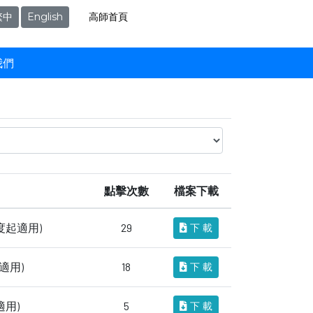
高師首頁
繁中
English
我們
點擊次數
檔案下載
度起適用)
29
下 載
適用)
18
下 載
用)
5
下 載