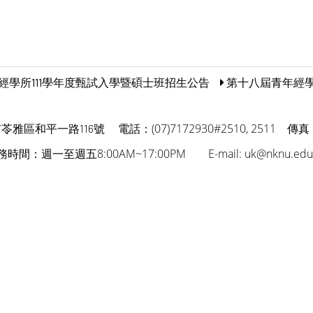
經學所111學年度甄試入學暨碩士班招生公告
第十八屆青年經學
電話：(07)7172930#2510, 2511
傳真：
市苓雅區和平一路116號
務時間：週一至週五8:00AM~17:00PM
E-mail: uk@nknu.edu