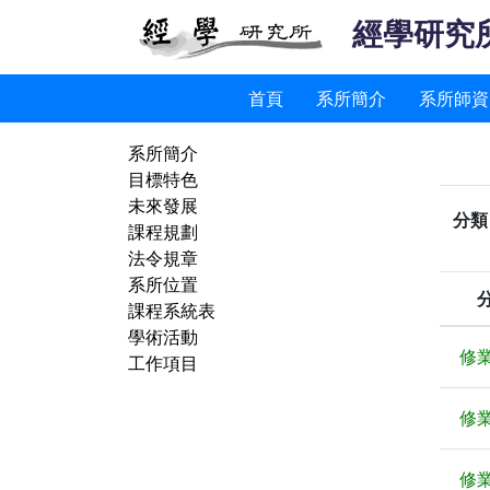
經學研究
首頁
系所簡介
系所師資
系所簡介
目標特色
未來發展
分類
課程規劃
法令規章
系所位置
課程系統表
學術活動
修
工作項目
修
修