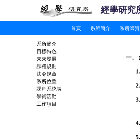
經學研究
首頁
系所簡介
系所師資
系所簡介
目標特色
一、
未來發展
課程規劃
1
法令規章
系所位置
2
課程系統表
學術活動
3
工作項目
4
5