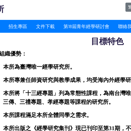
所
招生專區
文件下載
第18屆青年經學研討會
聯絡
目標特色
組織優勢：
.
本所為臺灣唯一經學研究所。
.
本所專兼任師資研究與教學成果，均受海內外經學研
.
本所將「十三經專題」列為常態性課程，為南台灣唯
三傳、三禮專題、孝經專題等課程的研究所。
.
本所課程滿足本所全體同學之需求。
.
本所出版之《經學研究集刊》現已刊印至第
31
期，