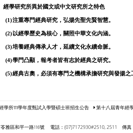
.
經學研究所異於國文或中文研究所之特色
(1)
注重專門經典研究，弘揚先聖先賢智慧。
(2)
以經學歷史為核心，關照中華文化內涵。
(3)
培養經典傳承人才，延續文化永續命脈。
(4)
學門凸顯，報考者皆有志於經典之研究。
(5)
經典古奧，必須有專門之機構承擔研究與發揚之
經學所111學年度甄試入學暨碩士班招生公告
第十八屆青年經學
電話：(07)7172930#2510, 2511
傳真：
市苓雅區和平一路116號