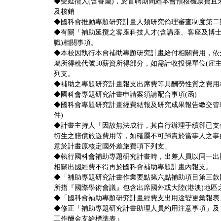
◆
受延攬人(含眷屬)，於首聘期間經本會預核機票費
及核銷
◆
國科會推動專題研究計畫人類研究倫理審查制度第二
◆
有關「補助延攬之客座科技人才(含講座、客座及博士
職)相關事項。
◆
本校因執行本會補助專題研究計畫給付相關費用，依
屬所得稅代號50薪資所得部分，如需計收投保單位(雇
列支。
◆
補助之專題研究計畫報支出席費等具酬勞性質之費用
◆
國科會專題研究計畫申請案須請配合事項
(
函
)
◆
國科會專題研究計畫經費結報及研究成果報告繳交管理
件
)
◆
計畫主持人「因故無法成行，其自行辦理手續卻已支
衍生之賠償旅遊費用等，如確屬不可歸責於當事人之事
意於計畫原核定國外差旅費項下列支」
◆
執行國科會補助專題研究計畫時，出差人員以同一出
相關出國經費不得再於國科會補助專題計畫內報支。
◆
「補助專題研究計畫作業要點第六點補助項目第三款
所指『國際學術會議』包含出席國外或大陸(港澳)地區
◆
「國科會補助專題研究計畫經費支出用途變更彙報表
◆
修正「補助專題研究計畫助理人員約用注意事項」及
工作酬金支給標準表」