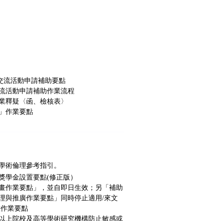
交流活動申請補助要點
流活動申請補助作業流程
業釋疑〈
函
、
檢核表
〉
」作業要點
學術倫理參考指引。
獎學金設置要點
(修正版）
畫作業要點」，並自即日生效；另「補助
理與推廣作業要點」同時停止適用/
來文
畫作業要點
以上院校及高等學術研究機構防止敏感或