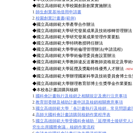
◆
國立高雄師範大學校園創新創業實施辦法
1.
師生創業基地借用申請書
2.
校園創業計畫書(範例)
◆
國立高雄師範大學產學合作辦法
◆
國立高雄師範大學研究發展成果及技術移轉管理辦法
◆
國立高雄師範大學研究發展成果管理作業要點
◆
國立高雄師範大學特聘教授聘任辦法
◆
國立高雄師範大學學術倫理管理辦法
(
申請流程
)
◆
國立高雄師範大學學術倫理委員會設置辦法
◆
國立高雄師範大學教師違反送審教師資格規定及學術
◆
國立高雄師範大學延攬及獎勵特殊優秀人才辦法
~NEW
◆
國立高雄師範大學辦理國家科學及技術委員會博士生
◆
國立高雄師範大學辦理教育部博士生獎學金作業要點
◆本校各計畫請購與核銷
1.
國科會計畫執行及核銷之相關規定及應行注意事項
2.
教育部委辦及補助計畫申請及核銷相關應意事項
3.
國立高雄師範大學「各計畫執行及核銷」常見問題處
4.
高師大國科會計畫請購與核銷作業程序表
5.
國立高雄師範大學受國科會補助「延攬博士後研究人
究生出席國際會議」核銷作業流程