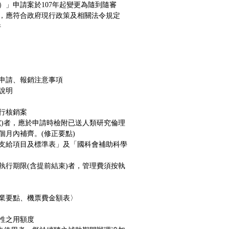
」申請案於107年起變更為隨到隨審
，應符合政府現行政策及相關法令規定
件
申請、報銷注意事項
說明
行核銷案
究)者，應於申請時檢附已送人類研究倫理
個月內補齊。
(
修正要點
)
支給項目及標準表」及「國科會補助科學
執行期限(含提前結束)者，管理費須按執
業要點
、
機票費金額表
〉
性之用額度