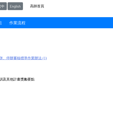
高師首頁
繁中
English
組
作業流程
、停辦審核標準作業辦法 (1)
訓及其他計畫獎勵要點