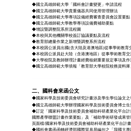
◆
國立高雄師範大學「國科會計畫變更」申請流程
◆
國立高雄師範大學貴重儀器共同使用管理辦法
◆
國立高雄師範大學專項設備經費審查委員會設置要點
◆
國立高雄師範大學教學專項設備費補助要點
◆
增設暨調整院系所流程圖
◆
本校與其他機關學校簽訂協議要點及流程
◆
教育部總量作業之新增暨調整系所流程
◆本校因公派員出國(含大陸及港澳地區)從事學術教育
◆
本校因公派員赴大陸（含港澳地區）從事學術教育交
◆大學校院及教師辦理計畫經費核銷重要規定事項及作
◆
國立高雄師範大學填報「教育部大學校院校務資料庫
二、國科會來函公文
◆
國家科學及技術委員會研究計畫涉及學生學位論文之
◆
國立高雄師範大學辦理國家科學及技術委員會博士生
◆訂定「國家科學及技術委員會補助科研產業化平台計
國際產學聯盟計畫作業要點」及「補助學術研發成果管
頁面檔
/
國家科學及技術委員會補助科研產業化平台計
◆
國科會書函函轉經濟部國際貿易局編列之「我國大專