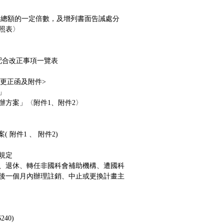
報總額的一定倍數，及增列書面告誡處分
照表
〉
配合改正事項一覽表
更正函及附件
>
」
辦方案」
〈
附件1
、
附件2
〉
案(
附件1
、
附件2
)
規定
、退休、轉任非國科會補助機構、遭國科
後一個月內辦理註銷、中止或更換計畫主
40)