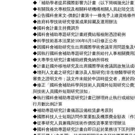
◆
「補助學者提昇國際影響力計畫（以下簡稱拋光計畫）
◆
有關我各大專校院及相關科研機構相關人員赴陸交流
◆
公告國科會來文-價創計畫第十一條免予上繳資格條
◆
政府科學技術研究發展成果歸屬及運用辦法
◆
國科會計畫主持費調升
◆
國科會補助專題研究計畫經費結報檢附憑證範例
◆
科學技術基本法業於106年6月14日修正公布
◆
因國科會補助研究生出席國際學術會議常用問題集及
◆
因執行國科會補助專題研究計畫所給付人事相關費用
◆
大專學生研究計畫補助經費免納所得稅
◆
計畫赴國外移地研究及出席國際學術會議因故無法成
◆
增列人文處之研究計畫涉及人類研究(非生物醫學研
審查之證明文件；該文件未能於申請時提交者，應於四
◆
修正「國科會補助科學與技術人員國外短期研究公費
與技術人員國外短期研究須知」
◆
執行國科會補助專題研究計畫已辦理終止執行或縮短
行月數比例計算
◆
補助專題研究計畫儀器設備租賃參考原則
◆
國際科技人士短期訪問作業要點及機票費金額表
〈
作
◆
從事研究人員兼職與技術作價投資事業管理辦法
◆
國科會補助專題研究計畫自即日起於業務項下匡列彈