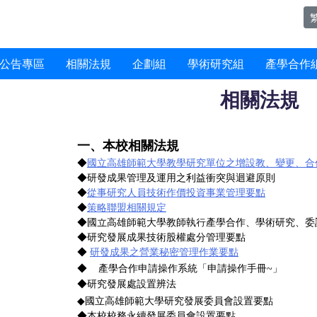
公告專區
相關法規
企劃組
學術研究組
產學合作
相關法規
一、本校相關法規
◆
國立高雄師範大學教學研究單位之增設教、變更、合併
◆
研發成果管理及運用之利益衝突與迴避原則
◆
從事研究人員技術作價投資事業管理要點
◆
策略聯盟相關規定
◆
國立高雄師範大學教師執行產學合作、學術研究、委
◆
研究發展成果技術股權處分管理要點
◆
研發成果之營業秘密管理作業要點
◆
產學合作申請操作系統
「申請操作手冊~」
◆
研究發展處設置辨法
國立高雄師範大學研究發展委員會設置要點
◆
◆
本校校務永續發展委員會設置要點