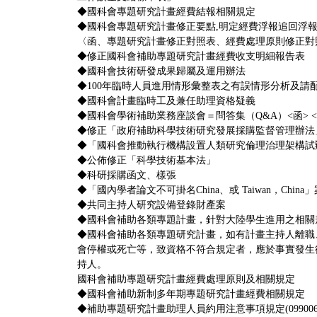
◆
國科會專題研究計畫經費結報相關規定
◆
國科會專題研究計畫修正要點,明定經費浮報追回浮
〈
函
、
專題研究計畫修正對照表
、
經費處理原則修正對
◆
修正國科會補助專題研究計畫經費收支明細報告表
◆
國科會技術研發成果歸屬及運用辦法
◆
100年臨時人員進用情形彙整表之有誤情形分析及請
◆
國科會計畫臨時工及兼任助理資格疑義
◆
國科會學術補助業務座談會＝問答集（Q&A）
<
函
> <
◆
修正「政府補助科學技術研究發展採購監督管理辦法
◆
「國科會推動執行機構設置人類研究倫理治理架構試
◆
公佈修正「科學技術基本法」
◆
科研採購函文
、
樣張
◆「國內學者論文不可掛名China、或 Taiwan，China」
◆
共同主持人研究設備登錄財產案
◆
國科會補助各類專題計畫，針對大陸學生進用之相關
◆
國科會補助各類專題研究計畫，如有計畫主持人離職
會停權或死亡等，致資格不符合規定者，應於事實發生
持人。
國科會補助專題研究計畫經費處理原則及相關規定
◆
國科會補助新制多年期專題研究計畫經費相關規定
◆
補助專題研究計畫助理人員約用注意事項規定(0990062