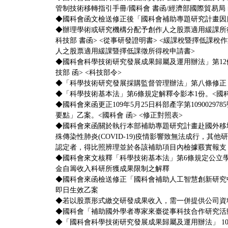
管制技術移轉指引手冊
/
國科會 書函
/
經濟部國際貿易局 
◆
國科會函文檢送修正後「國科會補助專題研究計畫因
◆辦理學術或研究機構分配予創作人之股票適用緩課所
科技部 書函>
<從事研發證明書>
<緩課稅暨擇低課稅作
人之股票適用緩課暨擇低課徵所得稅申請書>
◆國科會科學技術研究發展成果歸屬及運用辦法」第1
技部 函>
<科技部令>
◆
「科學技術研究發展採購監督管理辦法」第八條修正
◆「科學技術基本法」第6條規定解釋令影本1份。
<國
◆
國科會來函更正109年5月25日科部產字第109002
要點」乙案。
<國科會 函>
<修正對照表>
◆國科會來函關於執行本部補助專題研究計畫赴國外移
殊傳染性肺炎(COVID-19)疫情影響致無法成行，其
認定者，得比照辨理並於各該補助項目內檢據覈實報支
◆
國科會來文核釋「科學技術基本法」第6條規定公立
金自籌收入科研所獲成果限制之解釋
◆
國科會來函檢送修正「國科會補助人工智慧創新研究
即日生效乙案
◆
若以股票形式繳交研發成果收入，需一併提供公司資
◆
國科會「補助國外學者專家來臺從事科技合作研究活
◆
「國科會科學技術研究發展成果歸屬及運用辦法」 107