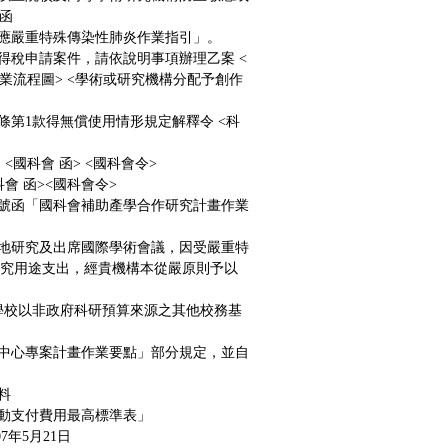
函
應嚴重特殊傳染性肺炎作業指引」。
得稅申請案件，請依說明事項辦理乙案
<
業流程圖>
<學術或研究機構分配予創作
2條第1款得無償使用情形規定解釋令
<科
<國科會 函>
<國科會令>
科會 函>
<國科會令>
9785號函「國科會補助產學合作研究計畫作業
地研究及出席國際學術會議，因受嚴重特
他研究用途支出，經貴機構本從嚴原則予以
學校以非政府科研預算來源之其他校務基
中心專案計畫作業要點」部分規定，並自
料
動支付費用最高標準表」
年5月21日