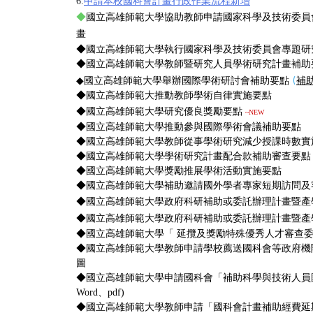
6.
申請本校國科會計畫行政作業流程新增
◆
國立高雄師範大學協助教師申請國家科學及技術委員
畫
◆
國立高雄師範大學執行國家科學及技術委員會專題研
◆
國立高雄師範大學教師暨研究人員學術研究計畫補助
國立高雄師範大學舉辦國際學術研討會補助要點
(
補
◆
◆
國立高雄師範大推動教師學術自律實施要點
◆
國立高雄師範大學研究優良獎勵要點
~NEW
◆
國立高雄師範大學推動參與國際學術會議補助要點
◆
國立高雄師範大學教師從事學術研究減少授課時數實
◆
國立高雄師範大學學術研究計畫配合款補助審查要點
◆
國立高雄師範大學獎勵推展學術活動實施要點
◆
國立高雄師範大學補助邀請國外學者專家短期訪問及
◆
國立高雄師範大學政府科研補助或委託辦理計畫暨產
◆
國立高雄師範大學政府科研補助或委託辦理計畫暨產
◆
國立高雄師範大學「 延攬及獎勵特殊優秀人才審查
◆
國立高雄師範大學教師申請學校薦送國科會等政府機
圖
◆
國立高雄師範大學申請國科會「補助科學與技術人員
Word
、
pdf
)
◆
國立高雄師範大學教師申請「國科會計畫補助經費延