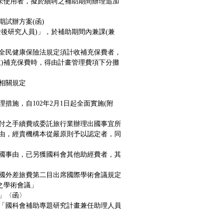
且未使用者，擬於續聘之補助期間辦理追加
期試辦方案
(
函
)
後研究人員)」，於補助期間內兼課(兼
全民健康保險法規定須計收補充保費者，
主)補充保費時，得由計畫管理費項下分攤
相關規定
措施，自102年2月1日起全面實施
(
附
付之手續費或委託旅行業辦理出國事宜所
由，經貴機構本從嚴原則予以認定者，同
國事由，已另獲國科會其他助經費者，其
國外差旅費第二目出席國際學術會議規定
之學術會議」
」
〈函〉
「國科會補助專題研究計畫兼任助理人員