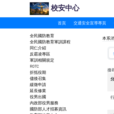
校安中心
首頁
交通安全宣導專頁
全民國防教育
本系
全民國防教育軍訓課程
同仁介紹
反霸凌專區
軍訓相關規定
ROTC
折抵役期
儘後召集
緩徵申請
延長修業
役男出國
內政部役男服務
國防部人才招募資訊