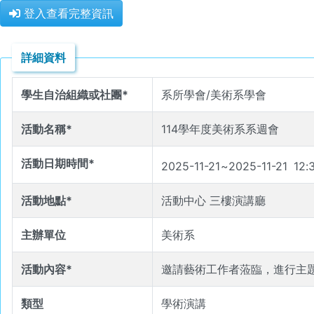
登入查看完整資訊
詳細資料
學生自治組織或社團*
系所學會/美術系學會
活動名稱*
114學年度美術系系週會
活動日期時間*
2025-11-21
~
2025-11-21
12
:
活動地點*
活動中心 三樓演講廳
主辦單位
美術系
活動內容*
邀請藝術工作者蒞臨，進行主
類型
學術演講