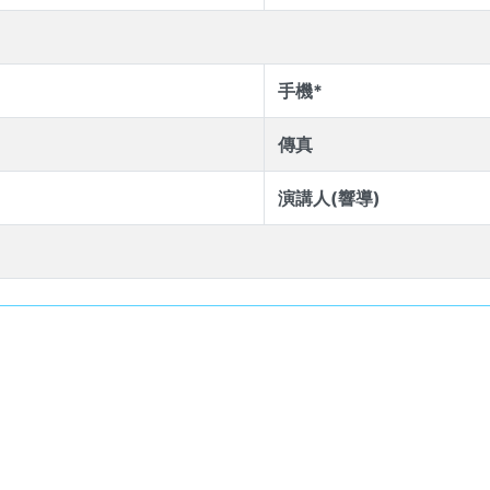
手機*
傳真
演講人(響導)