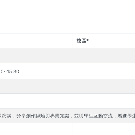
校區*
30
~
15
:
30
題演講，分享創作經驗與專業知識，並與學生互動交流，增進學