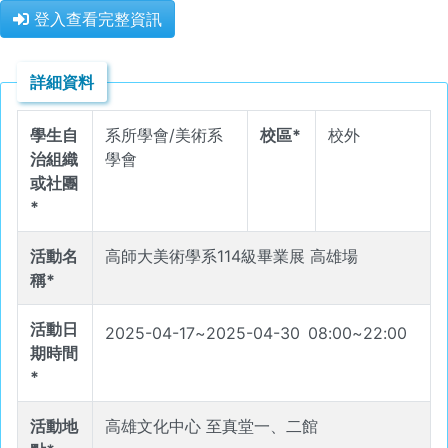
登入查看完整資訊
詳細資料
學生自
系所學會/美術系
校區*
校外
治組織
學會
或社團
*
活動名
高師大美術學系114級畢業展 高雄場
稱*
活動日
2025-04-17
~
2025-04-30
08
:
00
~
22
:
00
期時間
*
活動地
高雄文化中心 至真堂一、二館