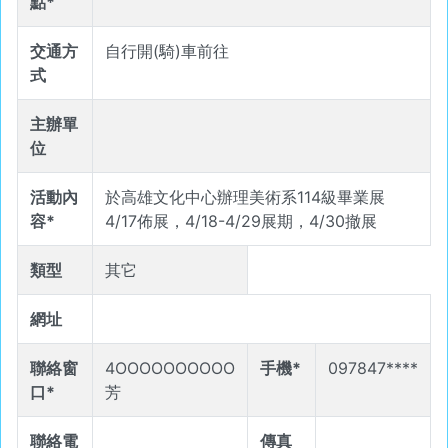
點*
交通方
自行開(騎)車前往
式
主辦單
位
活動內
於高雄文化中心辦理美術系114級畢業展
容*
4/17佈展，4/18-4/29展期，4/30撤展
類型
其它
網址
聯絡窗
4OOOOOOOOOO
手機*
097847****
口*
芳
聯絡電
傳真