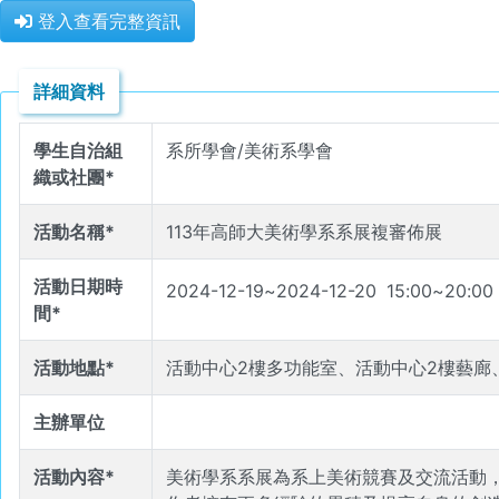
登入查看完整資訊
詳細資料
學生自治組
系所學會/美術系學會
織或社團*
活動名稱*
113年高師大美術學系系展複審佈展
活動日期時
2024-12-19
~
2024-12-20
15
:
00
~
20
:
00
間*
活動地點*
活動中心2樓多功能室、活動中心2樓藝廊
主辦單位
活動內容*
美術學系系展為系上美術競賽及交流活動