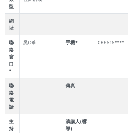
型
網
址
聯
吳O葦
手機*
096515****
絡
窗
口
*
聯
傳真
絡
電
話
主
演講人(響
持
導)