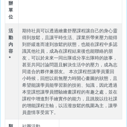
辦
單
位
活
期待社員可以透過繪畫舒壓課程讓自己的身心靈
動
得到放鬆，且讓平時生活、課業所帶來壓力能得
內
到舒緩進而達到放鬆的狀態，也能在課程中多認
容
識其他社員，成為在課程結束後也能聯絡的朋
*
友，可以於未來一同出隊或分享出隊時的故事，
甚至共同討論問題且解決生活中的壓力，成為志
同道合的夥伴兼朋友。 本次課程想讓學員重回
小時候，回想以前無壓力時開心畫圖的狀態，且
希望能讓學員能學習新的技術、知識，因此透過
本堂課想讓學員體驗繪畫課程的有趣之處，並在
課程中增進對手繪實作的能力，且跳脫以往社課
的增能課程主軸，以活潑放鬆的氛圍為主，讓學
員盡情享受當下。
類
社團活動