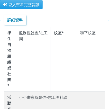
登入查看完整資訊
詳細資料
學
服務性社團/志工
校區*
和平校區
生
團
自
治
組
織
或
社
團
*
活
小小畫家就是你-志工團社課
動