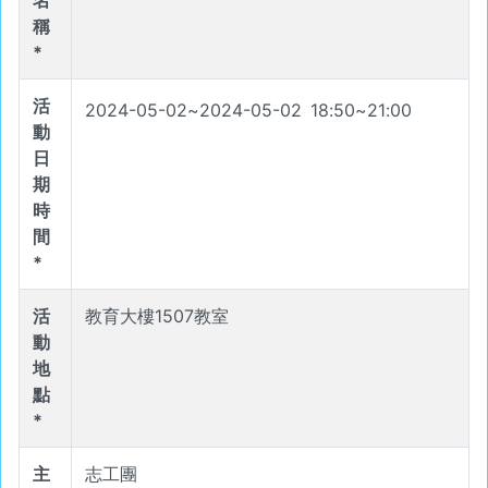
名
稱
*
活
2024-05-02
~
2024-05-02
18
:
50
~
21
:
00
動
日
期
時
間
*
活
教育大樓1507教室
動
地
點
*
主
志工團