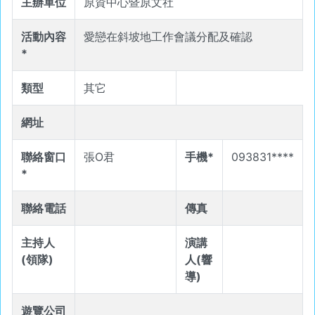
主辦單位
原資中心暨原文社
活動內容
愛戀在斜坡地工作會議分配及確認
*
類型
其它
網址
聯絡窗口
張O君
手機*
093831****
*
聯絡電話
傳真
主持人
演講
(領隊)
人(響
導)
遊覽公司