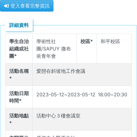
登入查看完整資訊
詳細資料
學生自治
學術性社
校區*
和平校區
組織或社
團/SAPUY 撒布
團*
依青年會
活動名稱
愛戀在斜坡地工作會議
*
活動日期
2023-05-12
~
2023-05-12
18
:
00
~
20
:
30
時間*
活動地點
活動中心３樓會議室
*